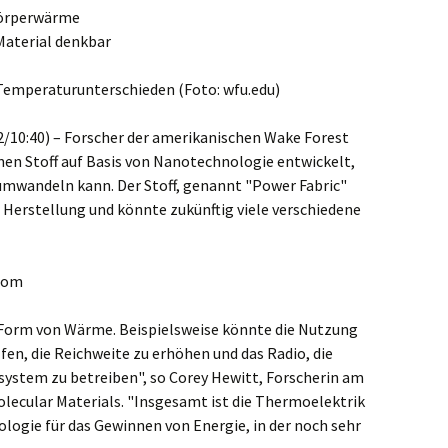
Körperwärme
TechnikTipps
 Material denkbar
Temperaturunterschieden (Foto: wfu.edu)
/10:40) – Forscher der amerikanischen Wake Forest
en Stoff auf Basis von Nanotechnologie entwickelt,
mwandeln kann. Der Stoff, genannt "Power Fabric"
er Herstellung und könnte zukünftig viele verschiedene
trom
n Form von Wärme. Beispielsweise könnte die Nutzung
en, die Reichweite zu erhöhen und das Radio, die
ystem zu betreiben", so Corey Hewitt, Forscherin am
lecular Materials. "Insgesamt ist die Thermoelektrik
logie für das Gewinnen von Energie, in der noch sehr