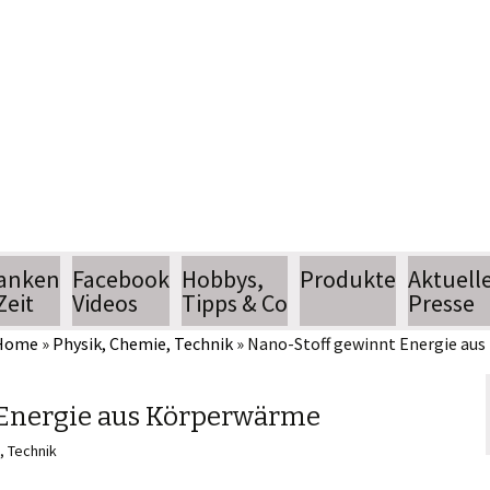
Jean Pütz
Wissenschaftsjournalist
anken
Facebook
Hobbys,
Produkte
Aktuell
Zeit
Videos
Tipps & Co
Presse
Home
»
Physik, Chemie, Technik
»
Nano-Stoff gewinnt Energie au
hobbythek
Termin
hobbytipps
Pressear
 Energie aus Körperwärme
, Technik
n
AlltagsTipps