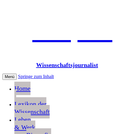
Jean Pütz
Wissenschaftsjournalist
Springe zum Inhalt
Menü
Home
Lexikon der
Wissenschaft
Leben
& Werk