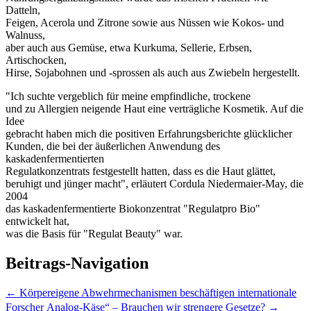
Datteln,
Feigen, Acerola und Zitrone sowie aus Nüssen wie Kokos- und
Walnuss,
aber auch aus Gemüse, etwa Kurkuma, Sellerie, Erbsen,
Artischocken,
Hirse, Sojabohnen und -sprossen als auch aus Zwiebeln hergestellt.
"Ich suchte vergeblich für meine empfindliche, trockene
und zu Allergien neigende Haut eine verträgliche Kosmetik. Auf die
Idee
gebracht haben mich die positiven Erfahrungsberichte glücklicher
Kunden, die bei der äußerlichen Anwendung des
kaskadenfermentierten
Regulatkonzentrats festgestellt hatten, dass es die Haut glättet,
beruhigt und jünger macht", erläutert Cordula Niedermaier-May, die
2004
das kaskadenfermentierte Biokonzentrat "Regulatpro Bio"
entwickelt hat,
was die Basis für "Regulat Beauty" war.
Beitrags-Navigation
←
Körpereigene Abwehrmechanismen beschäftigen internationale
Forscher
Analog-Käse“ – Brauchen wir strengere Gesetze?
→