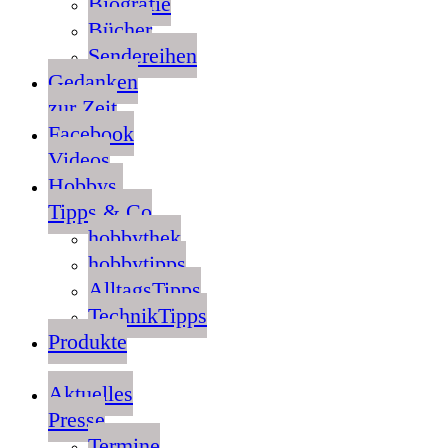
Biografie
Bücher
Sendereihen
Gedanken
zur Zeit
Facebook
Videos
Hobbys,
Tipps & Co
hobbythek
hobbytipps
AlltagsTipps
TechnikTipps
Produkte
Aktuelles
Presse
Termine