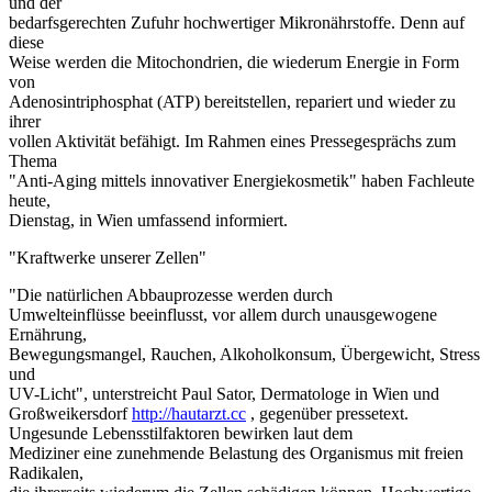
und der
bedarfsgerechten Zufuhr hochwertiger Mikronährstoffe. Denn auf
diese
Weise werden die Mitochondrien, die wiederum Energie in Form
von
Adenosintriphosphat (ATP) bereitstellen, repariert und wieder zu
ihrer
vollen Aktivität befähigt. Im Rahmen eines Pressegesprächs zum
Thema
"Anti-Aging mittels innovativer Energiekosmetik" haben Fachleute
heute,
Dienstag, in Wien umfassend informiert.
"Kraftwerke unserer Zellen"
"Die natürlichen Abbauprozesse werden durch
Umwelteinflüsse beeinflusst, vor allem durch unausgewogene
Ernährung,
Bewegungsmangel, Rauchen, Alkoholkonsum, Übergewicht, Stress
und
UV-Licht", unterstreicht Paul Sator, Dermatologe in Wien und
Großweikersdorf
http://hautarzt.cc
, gegenüber pressetext.
Ungesunde Lebensstilfaktoren bewirken laut dem
Mediziner eine zunehmende Belastung des Organismus mit freien
Radikalen,