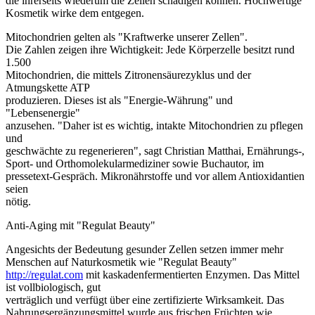
die ihrerseits wiederum die Zellen schädigen können. Hochwertige
Kosmetik wirke dem entgegen.
Mitochondrien gelten als "Kraftwerke unserer Zellen".
Die Zahlen zeigen ihre Wichtigkeit: Jede Körperzelle besitzt rund
1.500
Mitochondrien, die mittels Zitronensäurezyklus und der
Atmungskette ATP
produzieren. Dieses ist als "Energie-Währung" und
"Lebensenergie"
anzusehen. "Daher ist es wichtig, intakte Mitochondrien zu pflegen
und
geschwächte zu regenerieren", sagt Christian Matthai, Ernährungs-,
Sport- und Orthomolekularmediziner sowie Buchautor, im
pressetext-Gespräch. Mikronährstoffe und vor allem Antioxidantien
seien
nötig.
Anti-Aging mit "Regulat Beauty"
Angesichts der Bedeutung gesunder Zellen setzen immer mehr
Menschen auf Naturkosmetik wie "Regulat Beauty"
http://regulat.com
mit kaskadenfermentierten Enzymen. Das Mittel
ist vollbiologisch, gut
verträglich und verfügt über eine zertifizierte Wirksamkeit. Das
Nahrungsergänzungsmittel wurde aus frischen Früchten wie