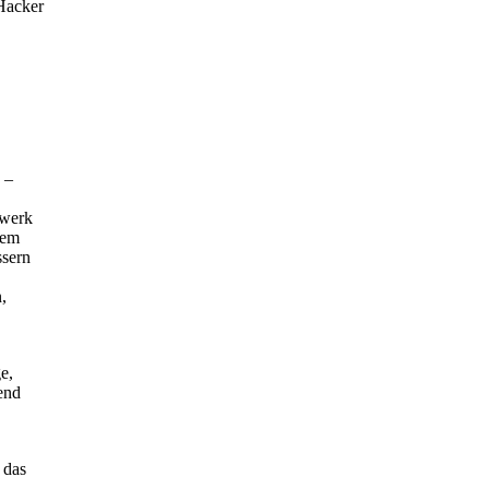
Hacker
 –
zwerk
dem
ssern
,
e,
end
 das