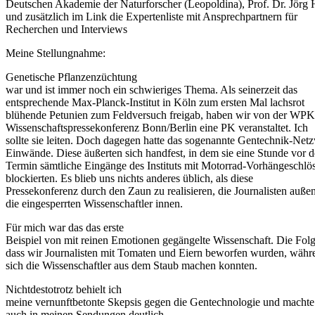
Deutschen Akademie der Naturforscher (Leopoldina), Prof. Dr. Jörg 
und zusätzlich im Link die Expertenliste mit Ansprechpartnern für
Recherchen und Interviews
Meine Stellungnahme:
Genetische Pflanzenzüchtung
war und ist immer noch ein schwieriges Thema. Als seinerzeit das
entsprechende Max-Planck-Institut in Köln zum ersten Mal lachsrot
blühende Petunien zum Feldversuch freigab, haben wir von der WPK
Wissenschaftspressekonferenz Bonn/Berlin eine PK veranstaltet. Ich
sollte sie leiten. Doch dagegen hatte das sogenannte Gentechnik-Net
Einwände. Diese äußerten sich handfest, in dem sie eine Stunde vor 
Termin sämtliche Eingänge des Instituts mit Motorrad-Vorhängeschlö
blockierten. Es blieb uns nichts anderes üblich, als diese
Pressekonferenz durch den Zaun zu realisieren, die Journalisten außen
die eingesperrten Wissenschaftler innen.
Für mich war das das erste
Beispiel von mit reinen Emotionen gegängelte Wissenschaft. Die Folg
dass wir Journalisten mit Tomaten und Eiern beworfen wurden, währ
sich die Wissenschaftler aus dem Staub machen konnten.
Nichtdestotrotz behielt ich
meine vernunftbetonte Skepsis gegen die Gentechnologie und machte
auch in meinen Sendungen deutlich.