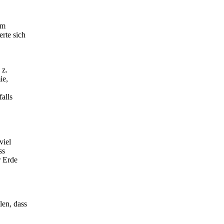
em
rte sich
 z.
ie,
alls
viel
ss
r Erde
en, dass