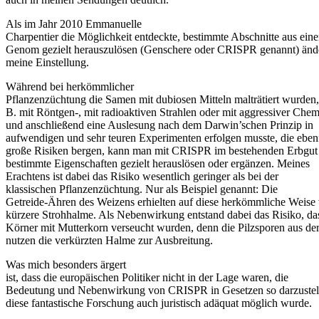
Als im Jahr 2010 Emmanuelle
Charpentier die Möglichkeit entdeckte, bestimmte Abschnitte aus ein
Genom gezielt herauszulösen (Genschere oder CRISPR genannt) ände
meine Einstellung.
Während bei herkömmlicher
Pflanzenzüchtung die Samen mit dubiosen Mitteln malträtiert wurden,
B. mit Röntgen-, mit radioaktiven Strahlen oder mit aggressiver Chem
und anschließend eine Auslesung nach dem Darwin’schen Prinzip in
aufwendigen und sehr teuren Experimenten erfolgen musste, die ebenf
große Risiken bergen, kann man mit CRISPR im bestehenden Erbgut
bestimmte Eigenschaften gezielt herauslösen oder ergänzen. Meines
Erachtens ist dabei das Risiko wesentlich geringer als bei der
klassischen Pflanzenzüchtung. Nur als Beispiel genannt: Die
Getreide-Ähren des Weizens erhielten auf diese herkömmliche Weise 
kürzere Strohhalme. Als Nebenwirkung entstand dabei das Risiko, da
Körner mit Mutterkorn verseucht wurden, denn die Pilzsporen aus de
nutzen die verkürzten Halme zur Ausbreitung.
Was mich besonders ärgert
ist, dass die europäischen Politiker nicht in der Lage waren, die
Bedeutung und Nebenwirkung von CRISPR in Gesetzen so darzustell
diese fantastische Forschung auch juristisch adäquat möglich wurde.