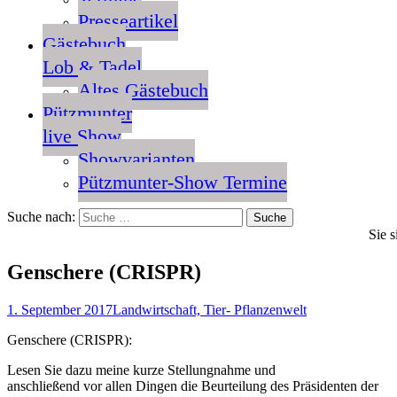
Presseartikel
Gästebuch
Lob & Tadel
Altes Gästebuch
Pützmunter
live Show
Showvarianten
Pützmunter-Show Termine
Suche nach:
Sie s
Genschere (CRISPR)
1. September 2017
Landwirtschaft, Tier- Pflanzenwelt
Genschere (CRISPR):
Lesen Sie dazu meine kurze Stellungnahme und
anschließend vor allen Dingen die Beurteilung des Präsidenten der