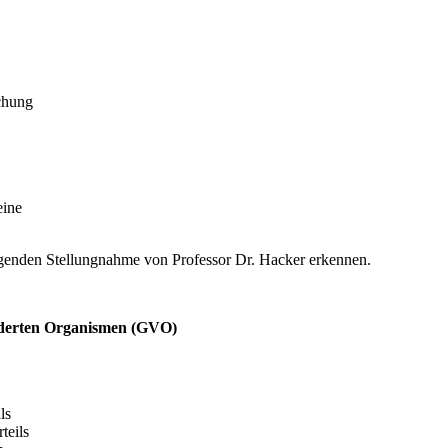
chung
eine
olgenden Stellungnahme von Professor Dr. Hacker erkennen.
änderten Organismen (GVO)
ls
teils