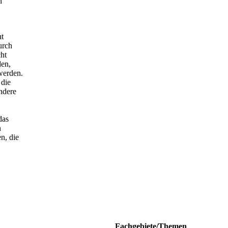
n
ht
urch
ht
den,
werden.
 die
ndere
das
n
n, die
Fachgebiete/Themen