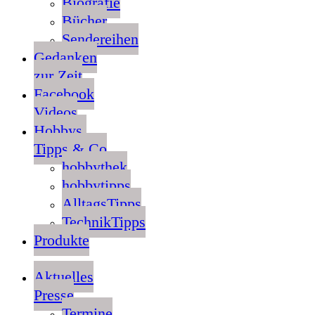
Biografie
Bücher
Sendereihen
Gedanken
zur Zeit
Facebook
Videos
Hobbys,
Tipps & Co
hobbythek
hobbytipps
AlltagsTipps
TechnikTipps
Produkte
Aktuelles
Presse
Termine