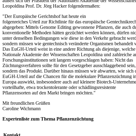
äußert sich der Präsident der Nationalen Akademie der Wissenschafte
Leopoldina Prof. Dr. Jörg Hacker folgendermaßen:
"Der Europäische Gerichtshof hat heute ein
folgenreiches Urteil zur Richtlinie für das europäische Gentechnikrec
abgegeben: Mittels Genome Editing gewonnene Pflanzen, die auch d
konventionelle Methoden hätten gezüchtet werden können, dürfen nic
unter denselben Bedingungen wie diese in den Verkehr gebracht wer
sondern müssen wie gentechnisch veränderte Organismen behandelt 
Das EuGH-Urteil weist in eine andere Richtung als diejenige, welche
Nationale Akademie der Wissenschaften Leopoldina und zahlreiche a
Forschungsinstitutionen seit langem vorgeschlagen haben: Nicht das
Züchtungsverfahren sollte für den Gesetzgeber ausschlaggebend sein,
sondern das Produkt. Darüber hinaus müssen wir abwarten, wie sich 
EuGH-Urteil auf die Chancen für die molekulare Pflanzenzüchtung i
Europa auswirkt, insbesondere auch auf kleinere Biotech-Unternehme
vorteilhafte, etwa trockentolerante oder schädlingsresistente
Pflanzensorten auf den Markt bringen möchten."
Mit freundlichen Grüßen
Caroline Wichmann
Expertenliste zum Thema Pflanzenzüchtung
Kontakt