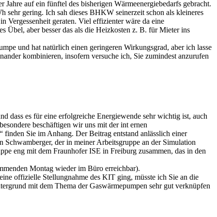
Jahre auf ein fünftel des bisherigen Wärmeenergiebedarfs gebracht.
 sehr gering. Ich sah dieses BHKW seinerzeit schon als kleineres
in Vergessenheit geraten. Viel effizienter wäre da eine
bel, aber besser das als die Heizkosten z. B. für Mieter ins
mpe und hat natürlich einen geringeren Wirkungsgrad, aber ich lasse
einander kombinieren, insofern versuche ich, Sie zumindest anzurufen
 dass es für eine erfolgreiche Energiewende sehr wichtig ist, auch
esondere beschäftigen wir uns mit der int ernen
inden Sie im Anhang. Der Beitrag entstand anlässlich einer
Schwamberger, der in meiner Arbeitsgruppe an der Simulation
ruppe eng mit dem Fraunhofer ISE in Freiburg zusammen, das in den
 kommenden Montag wieder im Büro erreichbar).
 eine offizielle Stellungnahme des KIT ging, müsste ich Sie an die
 Untergrund mit dem Thema der Gaswärmepumpen sehr gut verknüpfen