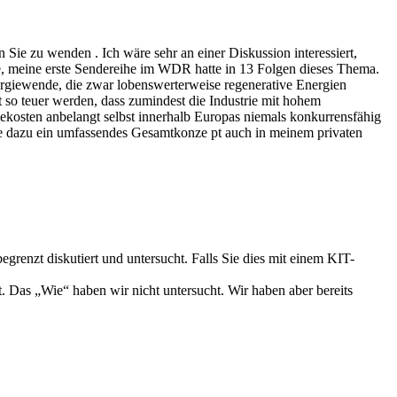
Sie zu wenden . Ich wäre sehr an einer Diskussion interessiert,
e, meine erste Sendereihe im WDR hatte in 13 Folgen dieses Thema.
ergiewende, die zwar lobenswerterweise regenerative Energien
 so teuer werden, dass zumindest die Industrie mit hohem
iekosten anbelangt selbst innerhalb Europas niemals konkurrensfähig
abe dazu ein umfassendes Gesamtkonze pt auch in meinem privaten
enzt diskutiert und untersucht. Falls Sie dies mit einem KIT-
 Das „Wie“ haben wir nicht untersucht. Wir haben aber bereits