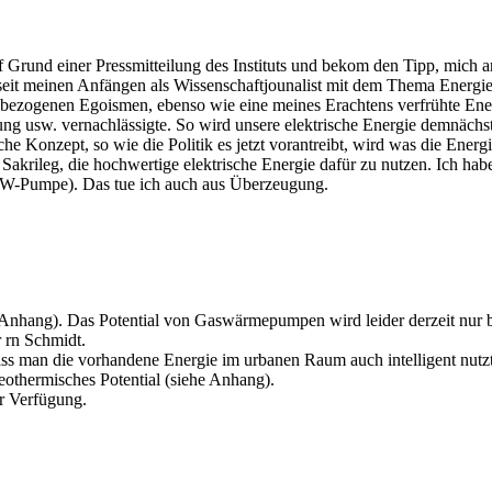
rund einer Pressmitteilung des Instituts und bekom den Tipp, mich an 
seit meinen Anfängen als Wissenschaftjounalist mit dem Thema Energi
ftsbezogenen Egoismen, ebenso wie eine meines Erachtens verfrühte En
ng usw. vernachlässigte. So wird unsere elektrische Energie demnächst
 Konzept, so wie die Politik es jetzt vorantreibt, wird was die Energ
 Sakrileg, die hochwertige elektrische Energie dafür zu nutzen. Ich h
 KW-Pumpe). Das tue ich auch aus Überzeugung.
hang). Das Potential von Gaswärmepumpen wird leider derzeit nur begr
r rn Schmidt.
s man die vorhandene Energie im urbanen Raum auch intelligent nutzt.
geothermisches Potential (siehe Anhang).
ur Verfügung.