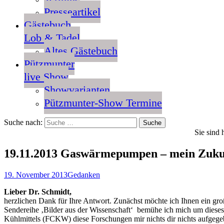
Presseartikel
Gästebuch
Lob & Tadel
Altes Gästebuch
Pützmunter
live Show
Showvarianten
Pützmunter-Show Termine
Suche nach:
Sie sind 
19.11.2013 Gaswärmepumpen – mein Zuku
19. November 2013
Gedanken
Lieber Dr. Schmidt,
herzlichen Dank für Ihre Antwort. Zunächst möchte ich Ihnen ein gr
Sendereihe ‚Bilder aus der Wissenschaft‘ bemühe ich mich um die
Kühlmittels (FCKW) diese Forschungen mir nichts dir nichts aufgege