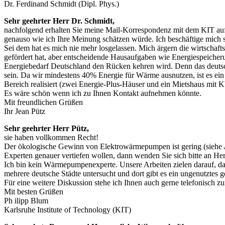
Dr. Ferdinand Schmidt (Dipl. Phys.)
Sehr geehrter Herr Dr. Schmidt,
nachfolgend erhalten Sie meine Mail-Korrespondenz mit dem KIT auf G
genauso wie ich Ihre Meinung schätzen würde. Ich beschäftige mich 
Sei dem hat es mich nie mehr losgelassen. Mich ärgern die wirtscha
gefördert hat, aber entscheidende Hausaufgaben wie Energiespeicheru
Energiebedarf Deutschland den Rücken kehren wird. Denn das deutsche
sein. Da wir mindestens 40% Energie für Wärme ausnutzen, ist es ein
Bereich realisiert (zwei Energie-Plus-Häuser und ein Mietshaus mit
Es wäre schön wenn ich zu Ihnen Kontakt aufnehmen könnte.
Mit freundlichen Grüßen
Ihr Jean Pütz
Sehr geehrter Herr Pütz,
sie haben vollkommen Recht!
Der ökologische Gewinn von Elektrowärmepumpen ist gering (siehe An
Experten genauer vertiefen wollen, dann wenden Sie sich bitte an He
Ich bin kein Wärmepumpenexperte. Unsere Arbeiten zielen darauf, das
mehrere deutsche Städte untersucht und dort gibt es ein ungenutztes 
Für eine weitere Diskussion stehe ich Ihnen auch gerne telefonisch z
Mit besten Grüßen
Ph ilipp Blum
Karlsruhe Institute of Technology (KIT)