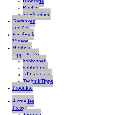
Biografie
Bücher
Sendereihen
Gedanken
zur Zeit
Facebook
Videos
Hobbys,
Tipps & Co
hobbythek
hobbytipps
AlltagsTipps
TechnikTipps
Produkte
Aktuelles
Presse
Termine