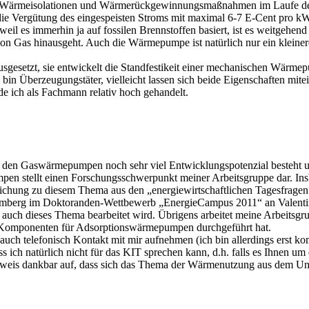
ren Wärmeisolationen und Wärmerückgewinnungsmaßnahmen im Laufe der 
ie Vergütung des eingespeisten Stroms mit maximal 6-7 E-Cent pro kWh
eil es immerhin ja auf fossilen Brennstoffen basiert, ist es weitgehend 
as hinausgeht. Auch die Wärmepumpe ist natürlich nur ein kleineres Ü
gesetzt, sie entwickelt die Standfestikeit einer mechanischen Wärmepu
 bin Überzeugungstäter, vielleicht lassen sich beide Eigenschaften mit
de ich als Fachmann relativ hoch gehandelt.
 den Gaswärmepumpen noch sehr viel Entwicklungspotenzial besteht und
pen stellt einen Forschungsschwerpunkt meiner Arbeitsgruppe dar. Insb
ng zu diesem Thema aus den „energiewirtschaftlichen Tagesfragen“ f
berg im Doktoranden-Wettbewerb „EnergieCampus 2011“ an Valentin 
 auch dieses Thema bearbeitet wird. Übrigens arbeitet meine Arbeitsg
nd Komponenten für Adsorptionswärmepumpen durchgeführt hat.
 auch telefonisch Kontakt mit mir aufnehmen (ich bin allerdings erst
ss ich natürlich nicht für das KIT sprechen kann, d.h. falls es Ihnen um
 Hinweis dankbar auf, dass sich das Thema der Wärmenutzung aus dem