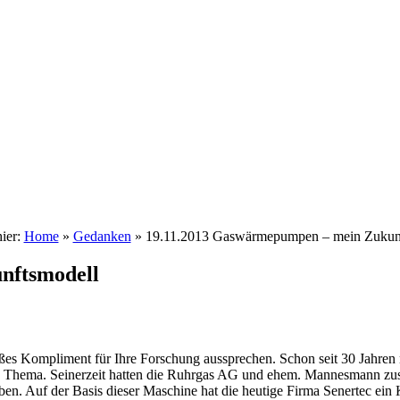
hier:
Home
»
Gedanken
»
19.11.2013 Gaswärmepumpen – mein Zukun
nftsmodell
oßes Kompliment für Ihre Forschung aussprechen. Schon seit 30 Jahre
ses Thema. Seinerzeit hatten die Ruhrgas AG und ehem. Mannesmann z
ben. Auf der Basis dieser Maschine hat die heutige Firma Senertec ei