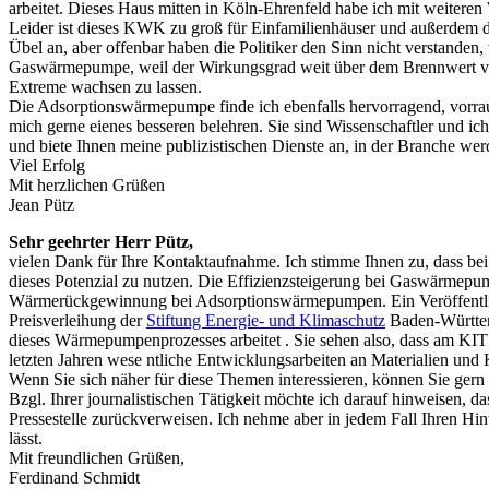
arbeitet. Dieses Haus mitten in Köln-Ehrenfeld habe ich mit weite
Leider ist dieses KWK zu groß für Einfamilienhäuser und außerdem d
Übel an, aber offenbar haben die Politiker den Sinn nicht verstanden, w
Gaswärmepumpe, weil der Wirkungsgrad weit über dem Brennwert von G
Extreme wachsen zu lassen.
Die Adsorptionswärmepumpe finde ich ebenfalls hervorragend, vorraus
mich gerne eienes besseren belehren. Sie sind Wissenschaftler und ich
und biete Ihnen meine publizistischen Dienste an, in der Branche wer
Viel Erfolg
Mit herzlichen Grüßen
Jean Pütz
Sehr geehrter Herr Pütz,
vielen Dank für Ihre Kontaktaufnahme. Ich stimme Ihnen zu, dass bei
dieses Potenzial zu nutzen. Die Effizienzsteigerung bei Gaswärmepum
Wärmerückgewinnung bei Adsorptionswärmepumpen. Ein Veröffentlichu
Preisverleihung der
Stiftung Energie- und Klimaschutz
Baden-Württem
dieses Wärmepumpenprozesses arbeitet . Sie sehen also, dass am KIT
letzten Jahren wese ntliche Entwicklungsarbeiten an Materialien u
Wenn Sie sich näher für diese Themen interessieren, können Sie gern
Bzgl. Ihrer journalistischen Tätigkeit möchte ich darauf hinweisen, da
Pressestelle zurückverweisen. Ich nehme aber in jedem Fall Ihren
lässt.
Mit freundlichen Grüßen,
Ferdinand Schmidt