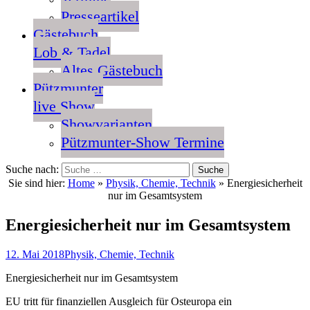
Presseartikel
Gästebuch
Lob & Tadel
Altes Gästebuch
Pützmunter
live Show
Showvarianten
Pützmunter-Show Termine
Suche nach:
Sie sind hier:
Home
»
Physik, Chemie, Technik
»
Energiesicherheit
nur im Gesamtsystem
Energiesicherheit nur im Gesamtsystem
12. Mai 2018
Physik, Chemie, Technik
Energiesicherheit nur im Gesamtsystem
EU tritt für finanziellen Ausgleich für Osteuropa ein