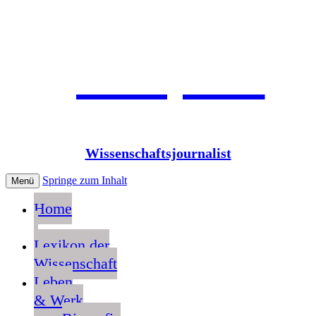
Jean Pütz
Wissenschaftsjournalist
Springe zum Inhalt
Menü
Home
Lexikon der
Wissenschaft
Leben
& Werk