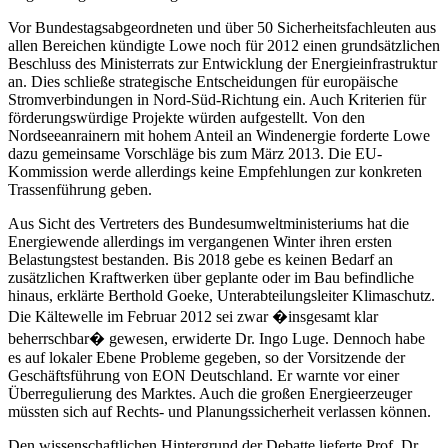
Vor Bundestagsabgeordneten und über 50 Sicherheitsfachleuten aus
allen Bereichen kündigte Lowe noch für 2012 einen grundsätzlichen
Beschluss des Ministerrats zur Entwicklung der Energieinfrastruktur
an. Dies schließe strategische Entscheidungen für europäische
Stromverbindungen in Nord-Süd-Richtung ein. Auch Kriterien für
förderungswürdige Projekte würden aufgestellt. Von den
Nordseeanrainern mit hohem Anteil an Windenergie forderte Lowe
dazu gemeinsame Vorschläge bis zum März 2013. Die EU-
Kommission werde allerdings keine Empfehlungen zur konkreten
Trassenführung geben.
Aus Sicht des Vertreters des Bundesumweltministeriums hat die
Energiewende allerdings im vergangenen Winter ihren ersten
Belastungstest bestanden. Bis 2018 gebe es keinen Bedarf an
zusätzlichen Kraftwerken über geplante oder im Bau befindliche
hinaus, erklärte Berthold Goeke, Unterabteilungsleiter Klimaschutz.
Die Kältewelle im Februar 2012 sei zwar �insgesamt klar
beherrschbar� gewesen, erwiderte Dr. Ingo Luge. Dennoch habe
es auf lokaler Ebene Probleme gegeben, so der Vorsitzende der
Geschäftsführung von EON Deutschland. Er warnte vor einer
Überregulierung des Marktes. Auch die großen Energieerzeuger
müssten sich auf Rechts- und Planungssicherheit verlassen können.
Den wissenschaftlichen Hintergrund der Debatte lieferte Prof. Dr.