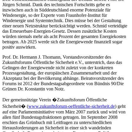
Jürgen Schmid. Dank des technischen Fortschritts gebe es
inzwischen auch in Süddeutschland enorme Potenziale für
Windenergie, so der Experte vom Fraunhofer-Institut für
Windenergie und Systemtechnik. Dies müsse bei der Gestaltung
einer neuen Netzstruktur berücksichtigt werden. Schmid verteidigte
das Erneuerbare-Energien-Gesetz. Dessen zusätzliche Kosten
würden niemals mehr als acht Prozent der gesamten Energiekosten
betragen. Ab 2025 werde sich die Energiewende finanziell sogar
positiv auswirken.
Prof. Dr. Hermann J. Thomann, Vorstandsvorsitzender des
Zukunftsforums Öffentliche Sicherheit e.V., unterstrich, dass das
Gelingen der Energiewende nicht zuletzt von der konkreten
Prozessgestaltung, der europäischen Zusammenarbeit und der
Akzeptanz bei der Bevölkerung abhänge. Beiratsvorsitzender des
Forums ist 2012 der Bundestagsabgeordnete von Bündnis 90/Die
Grünen Dr. Konstantin von Notz.
Der gemeinnützige Verein �Zukunftsforum Öffentliche
Sicherheit� (
www.zukunftsforum-oeffentliche-sicherheit.de
) geht
auf eine Parlamentsinitiative vom März 2007 zurück und wird von
allen fünf Bundestagsfraktionen getragen. Im September 2008
erschien das Grünbuch mit Leitfragen zu unterschiedlichen
Herausforderungen an Sicherheit in einer sich wandelnden