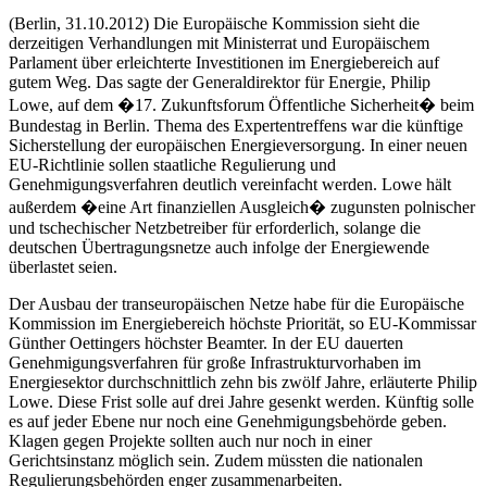
(Berlin, 31.10.2012) Die Europäische Kommission sieht die
derzeitigen Verhandlungen mit Ministerrat und Europäischem
Parlament über erleichterte Investitionen im Energiebereich auf
gutem Weg. Das sagte der Generaldirektor für Energie, Philip
Lowe, auf dem �17. Zukunftsforum Öffentliche Sicherheit� beim
Bundestag in Berlin. Thema des Expertentreffens war die künftige
Sicherstellung der europäischen Energieversorgung. In einer neuen
EU-Richtlinie sollen staatliche Regulierung und
Genehmigungsverfahren deutlich vereinfacht werden. Lowe hält
außerdem �eine Art finanziellen Ausgleich� zugunsten polnischer
und tschechischer Netzbetreiber für erforderlich, solange die
deutschen Übertragungsnetze auch infolge der Energiewende
überlastet seien.
Der Ausbau der transeuropäischen Netze habe für die Europäische
Kommission im Energiebereich höchste Priorität, so EU-Kommissar
Günther Oettingers höchster Beamter. In der EU dauerten
Genehmigungsverfahren für große Infrastrukturvorhaben im
Energiesektor durchschnittlich zehn bis zwölf Jahre, erläuterte Philip
Lowe. Diese Frist solle auf drei Jahre gesenkt werden. Künftig solle
es auf jeder Ebene nur noch eine Genehmigungsbehörde geben.
Klagen gegen Projekte sollten auch nur noch in einer
Gerichtsinstanz möglich sein. Zudem müssten die nationalen
Regulierungsbehörden enger zusammenarbeiten.