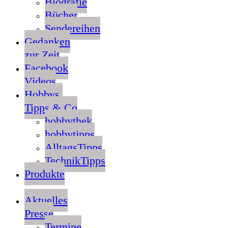
Biografie
Bücher
Sendereihen
Gedanken
zur Zeit
Facebook
Videos
Hobbys,
Tipps & Co
hobbythek
hobbytipps
AlltagsTipps
TechnikTipps
Produkte
Aktuelles
Presse
Termine