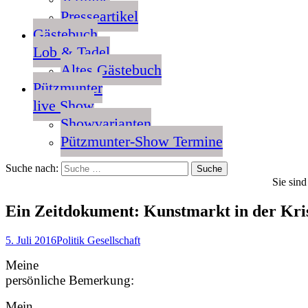
Presseartikel
Gästebuch
Lob & Tadel
Altes Gästebuch
Pützmunter
live Show
Showvarianten
Pützmunter-Show Termine
Suche nach:
Sie sind
Ein Zeitdokument: Kunstmarkt in der Kri
5. Juli 2016
Politik Gesellschaft
Meine
persönliche Bemerkung:
Mein