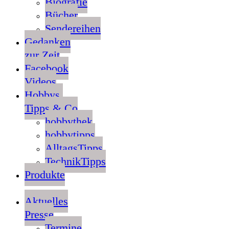
Biografie
Bücher
Sendereihen
Gedanken
zur Zeit
Facebook
Videos
Hobbys,
Tipps & Co
hobbythek
hobbytipps
AlltagsTipps
TechnikTipps
Produkte
Aktuelles
Presse
Termine