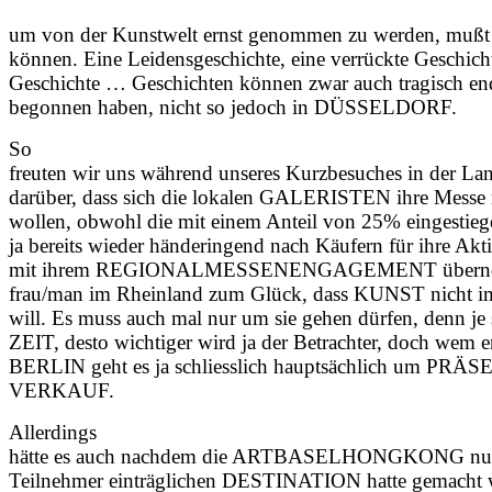
um von der Kunstwelt ernst genommen zu werden, mußt D
können. Eine Leidensgeschichte, eine verrückte Geschich
Geschichte … Geschichten können zwar auch tragisch en
begonnen haben, nicht so jedoch in DÜSSELDORF.
So
freuten wir uns während unseres Kurzbesuches in der L
darüber, dass sich die lokalen GALERISTEN ihre Messe 
wollen, obwohl die mit einem Anteil von 25% eingesti
ja bereits wieder händeringend nach Käufern für ihre Aktie
mit ihrem REGIONALMESSENENGAGEMENT übernomme
frau/man im Rheinland zum Glück, dass KUNST nicht i
will. Es muss auch mal nur um sie gehen dürfen, denn je 
ZEIT, desto wichtiger wird ja der Betrachter, doch wem er
BERLIN geht es ja schliesslich hauptsächlich um PR
VERKAUF.
Allerdings
hätte es auch nachdem die ARTBASELHONGKONG nur mi
Teilnehmer einträglichen DESTINATION hatte gemacht 