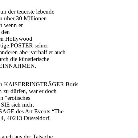
un der teuerste lebende
um über 30 Millionen
ch wenn er
 den
 den Hollywood
ertige POSTER seiner
ren aber verhalf er auch
ch die künstlerische
DENEINNAHMEN.
n, den KAISERRINGTRÄGER Boris
n zu dürfen, war er doch
n "erotisches
SIE sich nicht
SAGE des Art Events “The
34, 40213 Düsseldorf.
 auch aus der Tatsache