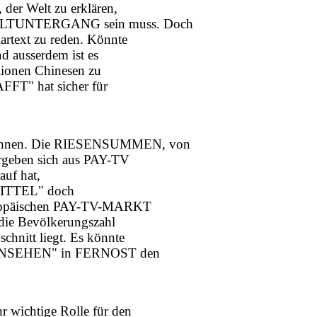
 der Welt zu erklären,
WELTUNTERGANG sein muss. Doch
artext zu reden. Könnte
nd ausserdem ist es
lionen Chinesen zu
FT" hat sicher für
echnen. Die RIESENSUMMEN, von
ergeben sich aus PAY-TV
uf hat,
MITTEL" doch
europäischen PAY-TV-MARKT
 die Bevölkerungszahl
hnitt liegt. Es könnte
RNSEHEN" in FERNOST den
wichtige Rolle für den