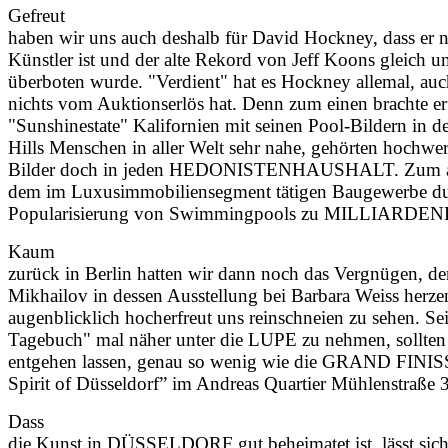
Gefreut
haben wir uns auch deshalb für David Hockney, dass er n
Künstler ist und der alte Rekord von Jeff Koons gleich 
überboten wurde. "Verdient" hat es Hockney allemal, au
nichts vom Auktionserlös hat. Denn zum einen brachte er
"Sunshinestate" Kalifornien mit seinen Pool-Bildern in
Hills Menschen in aller Welt sehr nahe, gehörten hochw
Bilder doch in jeden HEDONISTENHAUSHALT. Zum ande
dem im Luxusimmobiliensegment tätigen Baugewerbe dur
Popularisierung von Swimmingpools zu MILLIAR
Kaum
zurück in Berlin hatten wir dann noch das Vergnüge
Mikhailov in dessen Ausstellung bei Barbara Weiss herze
augenblicklich hocherfreut uns reinschneien zu sehen. Sei
Tagebuch" mal näher unter die LUPE zu nehmen, sollten 
entgehen lassen, genau so wenig wie die GRAND FINIS
Spirit of Düsseldorf” im Andreas Quartier Mühlenstraße 
Dass
die Kunst in DÜSSELDORF gut beheimatet ist, lässt sich