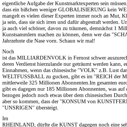
eigentliche Aufgabe der Kunstmarktexperten sein müssen,
dass ein bißchen weniger GLOBALISIERUNG kein 
mangelt es vielen dieser Experten immer noch an Mut, Kl
ja sein, dass sie sich irren und dafür abgestraft werden. U
ja auch viel schöner, davon zu träumen, demnächst 1 Mil
Kunstsammlern machen zu können, denn wer das "SCHAF
Jahrzehnte die Nase vorn. Schaun wir mal!
Noch
ist das MILLIARDENVOLK in Fernost schwer auszur
deren Verdienst hierzulande nur geträumt werden kann, 
Einnahmen, wenn das chinesische "VOLK" z.B. Lust dara
WELTFUSSBALL zu gucken, gibt es im "REICH der 
mittlerweile 325 Millionen Abonnenten.Im gesamten 
gibt es dagegen nur 185 Millionen Abonnenten, was auf
bezogen jedoch noch etwas über dem chinesischen Durchsc
aber so kommen, dass der "KONSUM von KUNSTFE
"UNSRIGEN" übersteigt.
Im
RHEINLAND, dürfte die KUNST dagegen noch eine sehr 