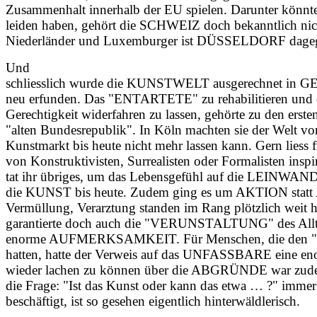
Zusammenhalt innerhalb der EU spielen. Darunter könn
leiden haben, gehört die SCHWEIZ doch bekanntlich nich
Niederländer und Luxemburger ist DÜSSELDORF dagege
Und
schliesslich wurde die KUNSTWELT ausgerechnet in
neu erfunden. Das "ENTARTETE" zu rehabilitieren 
Gerechtigkeit widerfahren zu lassen, gehörte zu den erst
"alten Bundesrepublik". In Köln machten sie der Welt vo
Kunstmarkt bis heute nicht mehr lassen kann. Gern liess 
von Konstruktivisten, Surrealisten oder Formalisten ins
tat ihr übriges, um das Lebensgefühl auf die LEINWAN
die KUNST bis heute. Zudem ging es um AKTION stat
Vermüllung, Verarztung standen im Rang plötzlich wei
garantierte doch auch die "VERUNSTALTUNG" des Alltä
enorme AUFMERKSAMKEIT. Für Menschen, die den
hatten, hatte der Verweis auf das UNFASSBARE eine e
wieder lachen zu können über die ABGRÜNDE war zude
die Frage: "Ist das Kunst oder kann das etwa … ?" imme
beschäftigt, ist so gesehen eigentlich hinterwäldlerisch.