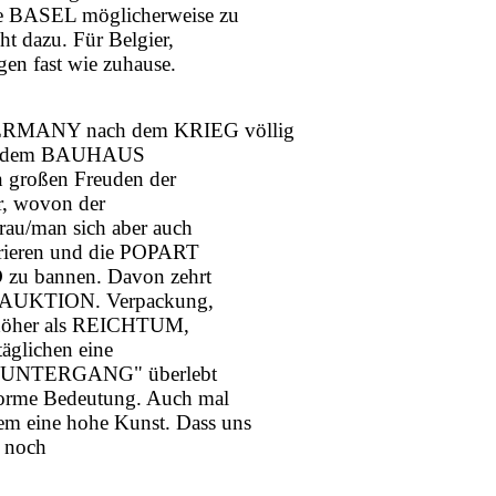
te BASEL möglicherweise zu
t dazu. Für Belgier,
n fast wie zuhause.
 GERMANY nach dem KRIEG völlig
und dem BAUHAUS
en großen Freuden der
r, wovon der
frau/man sich aber auch
pirieren und die POPART
D zu bannen. Davon zehrt
t AUKTION. Verpackung,
t höher als REICHTUM,
glichen eine
 "UNTERGANG" überlebt
norme Bedeutung. Auch mal
m eine hohe Kunst. Dass uns
r noch