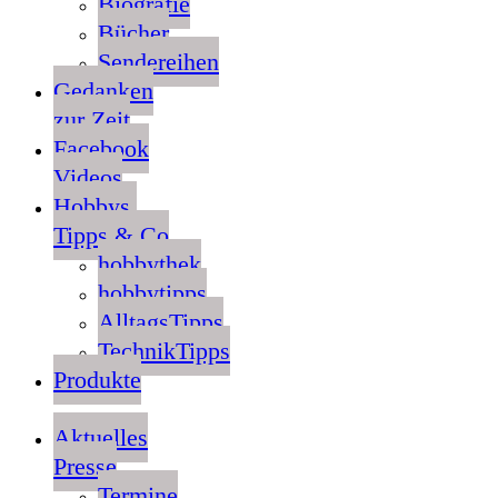
Biografie
Bücher
Sendereihen
Gedanken
zur Zeit
Facebook
Videos
Hobbys,
Tipps & Co
hobbythek
hobbytipps
AlltagsTipps
TechnikTipps
Produkte
Aktuelles
Presse
Termine