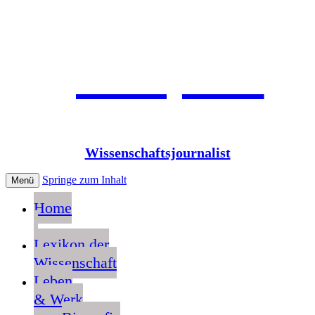
Jean Pütz
Wissenschaftsjournalist
Springe zum Inhalt
Menü
Home
Lexikon der
Wissenschaft
Leben
& Werk