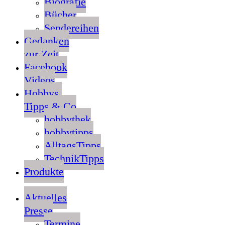
Biografie
Bücher
Sendereihen
Gedanken
zur Zeit
Facebook
Videos
Hobbys,
Tipps & Co
hobbythek
hobbytipps
AlltagsTipps
TechnikTipps
Produkte
Aktuelles
Presse
Termine