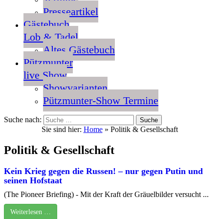
Presseartikel
Gästebuch
Lob & Tadel
Altes Gästebuch
Pützmunter
live Show
Showvarianten
Pützmunter-Show Termine
Suche nach:
Sie sind hier:
Home
»
Politik & Gesellschaft
Politik & Gesellschaft
Kein Krieg gegen die Russen! – nur gegen Putin und
seinen Hofstaat
(The Pioneer Briefing) - Mit der Kraft der Gräuelbilder versucht ...
Weiterlesen …