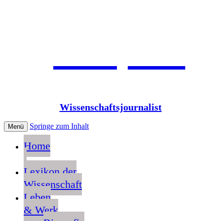
Jean Pütz
Wissenschaftsjournalist
Springe zum Inhalt
Menü
Home
Lexikon der
Wissenschaft
Leben
& Werk