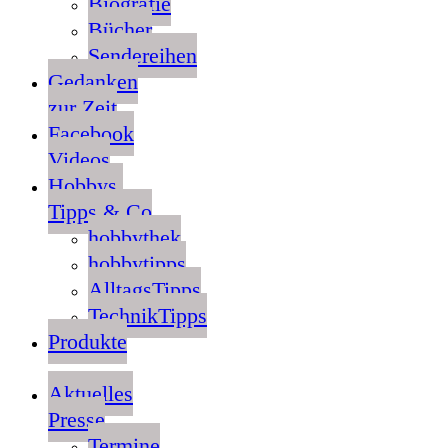
Biografie
Bücher
Sendereihen
Gedanken
zur Zeit
Facebook
Videos
Hobbys,
Tipps & Co
hobbythek
hobbytipps
AlltagsTipps
TechnikTipps
Produkte
Aktuelles
Presse
Termine