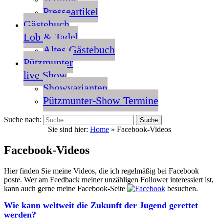
Presseartikel
Gästebuch
Lob & Tadel
Altes Gästebuch
Pützmunter
live Show
Showvarianten
Pützmunter-Show Termine
Suche nach:
Sie sind hier:
Home
»
Facebook-Videos
Facebook-Videos
Hier finden Sie meine Videos, die ich regelmäßig bei Facebook
poste. Wer am Feedback meiner unzähligen Follower interessiert ist,
kann auch gerne meine Facebook-Seite
besuchen.
Wie kann weltweit die Zukunft der Jugend gerettet
werden?