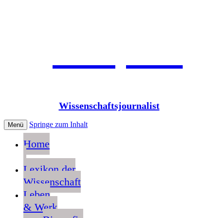
Jean Pütz
Wissenschaftsjournalist
Springe zum Inhalt
Menü
Home
Lexikon der
Wissenschaft
Leben
& Werk