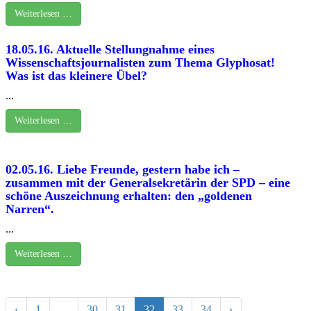
Weiterlesen …
18.05.16. Aktuelle Stellungnahme eines
Wissenschaftsjournalisten zum Thema Glyphosat!
Was ist das kleinere Übel?
...
Weiterlesen …
02.05.16. Liebe Freunde, gestern habe ich –
zusammen mit der Generalsekretärin der SPD – eine
schöne Auszeichnung erhalten: den „goldenen
Narren“.
...
Weiterlesen …
‹
1
…
30
31
32
33
34
›