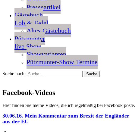
Presseartikel
Gästebuch
Lob & Tadel
Altes Gästebuch
Pützmunter
live Show
Showvarianten
Pützmunter-Show Termine
Suche nach:
Facebook-Videos
Hier finden Sie meine Videos, die ich regelmäßig bei Facebook poste
30.06.16. Mein Kommentar zum Brexit der Engländer
aus der EU
...