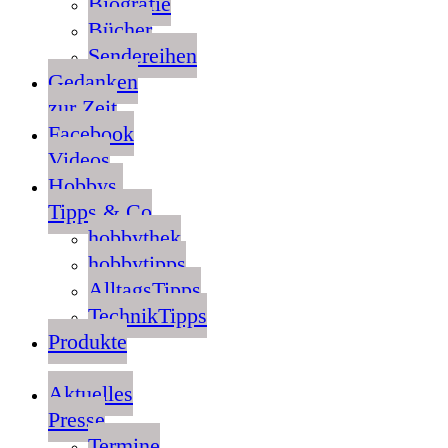
Biografie
Bücher
Sendereihen
Gedanken
zur Zeit
Facebook
Videos
Hobbys,
Tipps & Co
hobbythek
hobbytipps
AlltagsTipps
TechnikTipps
Produkte
Aktuelles
Presse
Termine